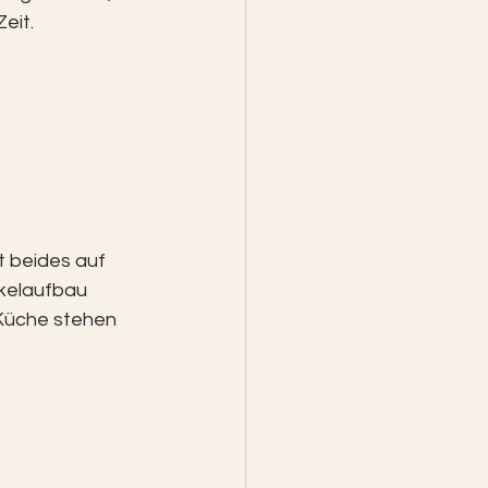
eit.
t beides auf 
kelaufbau 
Küche stehen 