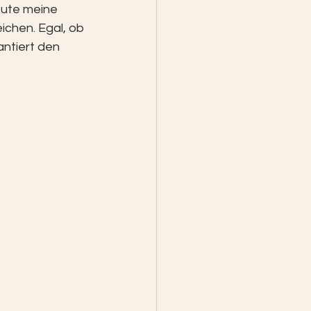
eute meine 
eichen. Egal, ob 
ntiert den 