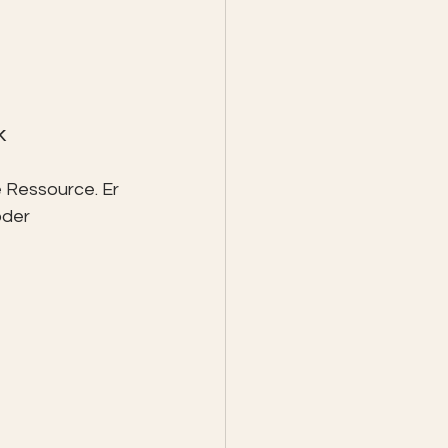
k
e Ressource. Er 
oder 