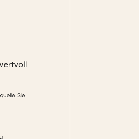
ertvoll 
uelle. Sie 
du