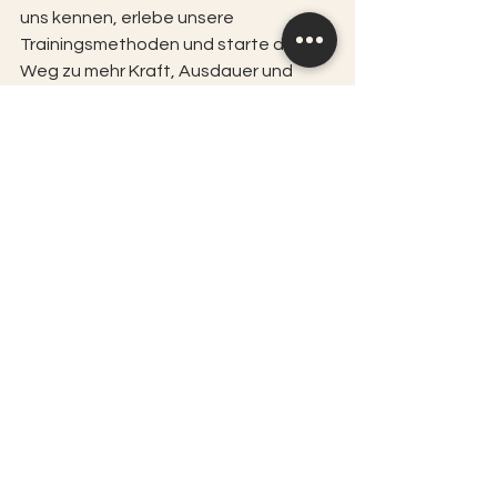
uns kennen, erlebe unsere 
Trainingsmethoden und starte deinen 
Weg zu mehr Kraft, Ausdauer und 
Wohlbefinden.
📞 Ruf uns jetzt an: 
017624475157 | ✉️ 
Schreib uns: 
info@theartoftraining.de | 
📍 Besuche uns: Heinrich-
Barth-Straße 11, 20146 
Hamburg-Eimsbüttel
Warte nicht länger – dein persönlicher 
Erfolg beginnt mit dem ersten Schritt. 
Buche jetzt dein Probetraining bei 
The Art of Training in Hamburg und 
erlebe den Unterschied, den 
professionelles Personal Training 