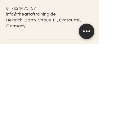
017624475157
info@theartoftraining.de
Heinrich-Barth-Straße 11, Eimsbüttel,
Germany
Heinrich-Barthstr 11
Hamburg, 20146
info@theartoftraining.de
+49 1762 447 515 7