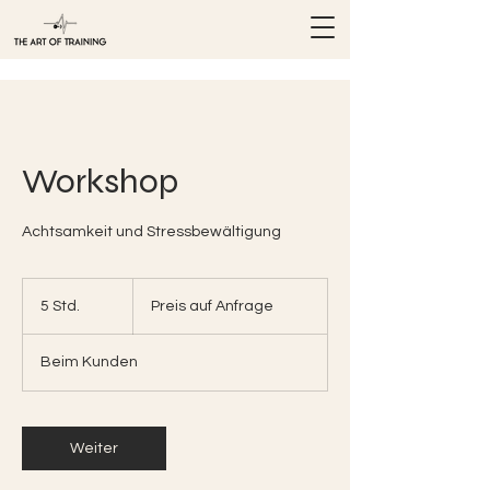
Workshop
Achtsamkeit und Stressbewältigung
Preis
auf
5 Std.
5
Preis auf Anfrage
Anfrage
S
t
Beim Kunden
d
.
Weiter